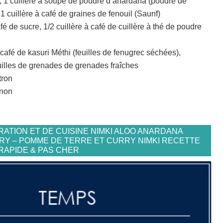
, 1 cuillère à soupe de poudre d’anardana (poudre de
 cuillère à café de graines de fenouil (Saunf)
fé de sucre, 1/2 cuillère à café de cuillère à thé de poudre
à café de kasuri Méthi (feuilles de fenugrec séchées),
uilles de grenades de grenades fraîches
tron
gnon
ATION ET DE CUISINE NIMKI ALOO ANARDANA
RY – POMME DE TERRE ET CURRY NIMKI RECETTE
 RAPIDE & PAS CHER