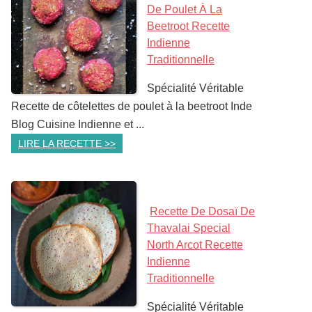
De Poulet À La
Beetroot Recette
Indienne
Traditionnelle
Spécialité Véritable
Recette de côtelettes de poulet à la beetroot Inde
Blog Cuisine Indienne et ...
LIRE LA RECETTE >>
Recette De Dosaï De
Thavalai Special
North Arcot Recette
Indienne
Traditionnelle
Spécialité Véritable