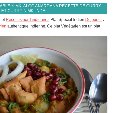
TABLE NIMKI ALOO ANARDANA RECETTE DE CURRY –
ET CURRY NIMKI INDE
e et
Recettes nord indiennes
Plat Spécial Indien
Déjeuner
:
rien
authentique indienne. Ce plat Végétarien est un plat