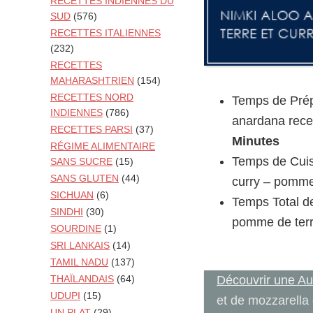
RECETTES INDIENNES DU
SUD
(576)
RECETTES ITALIENNES
(232)
RECETTES
MAHARASHTRIEN
(154)
RECETTES NORD
Temps de Prépa
INDIENNES
(786)
anardana recet
RECETTES PARSI
(37)
Minutes
RÉGIME ALIMENTAIRE
Temps de Cuis
SANS SUCRE
(15)
SANS GLUTEN
(44)
curry – pomme 
SICHUAN
(6)
Temps Total de
SINDHI
(30)
pomme de terre
SOURDINE
(1)
SRI LANKAIS
(14)
TAMIL NADU
(137)
Découvrir une Au
THAÏLANDAIS
(64)
UDUPI
(15)
et de mozzarella 
UN PLAT
(29)