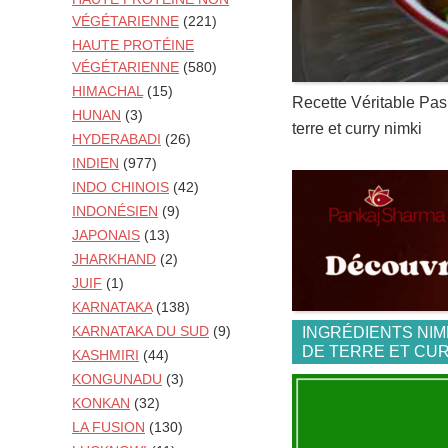
VÉGÉTARIENNE
(221)
HAUTE PROTÉINE
VÉGÉTARIENNE
(580)
HIMACHAL
(15)
Recette Véritable Pa
HUNAN
(3)
terre et curry nimki
HYDERABADI
(26)
INDIEN
(977)
INDO CHINOIS
(42)
INDONÉSIEN
(9)
JAPONAIS
(13)
JHARKHAND
(2)
JUIF
(1)
KARNATAKA
(138)
KARNATAKA DU SUD
(9)
INGRÉDIENTS NI
DE TERRE ET CU
KASHMIRI
(44)
KONGUNADU
(3)
KONKAN
(32)
LA FUSION
(130)