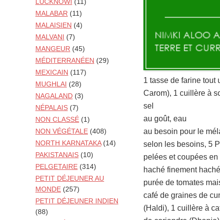
LUCKNOWI
(11)
MALABAR
(11)
MALAISIEN
(4)
MALVANI
(7)
MANGEUR
(45)
MÉDITERRANÉEN
(29)
MEXICAIN
(117)
1 tasse de farine tout
MUGHLAI
(28)
Carom), 1 cuillère à s
NAGALAND
(3)
sel
NÉPALAIS
(7)
au goût, eau
NON CLASSÉ
(1)
au besoin pour le méla
NON VÉGÉTALE
(408)
NORTH KARNATAKA
(14)
selon les besoins, 5 
PAKISTANAIS
(10)
pelées et coupées en 
PELGETAIRE
(314)
haché finement haché,
PETIT DÉJEUNER AU
purée de tomates maiso
MONDE
(257)
café de graines de cu
PETIT DÉJEUNER INDIEN
(Haldi), 1 cuillère à 
(88)