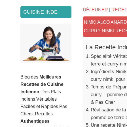
SECONDARY
DÉJEUNER
|
RECET
CUISINE INDE
SIDEBAR
NIMKI ALOO ANAR
CURRY NIMKI REC
La Recette Ind
Spécialité Vérit
terre et curry ni
Ingrédients Nimk
Blog des
Meilleures
curry nimki pour
Recettes de Cuisine
Temps de Prépara
Indienne.
Des Plats
curry – pomme de
Indiens Véritables
& Pas Cher
Faciles et Rapides Pas
Réalisation de la
Chers. Recettes
pomme de terre e
Authentiques
Une recette Nimk