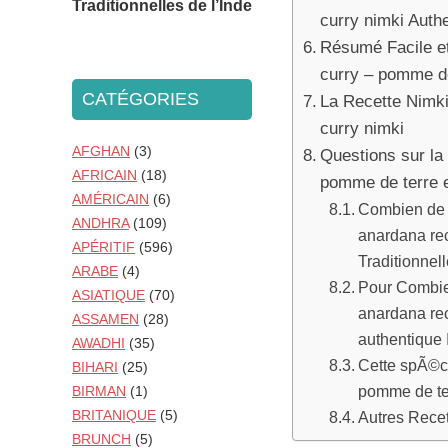
Traditionnelles de l’Inde
curry nimki Auth
Résumé Facile et
curry – pomme de
CATÉGORIES
La Recette Nimki
curry nimki
AFGHAN
(3)
Questions sur la
AFRICAIN
(18)
pomme de terre e
AMÉRICAIN
(6)
Combien de T
ANDHRA
(109)
anardana rec
APÉRITIF
(596)
Traditionnel
ARABE
(4)
Pour Combie
ASIATIQUE
(70)
anardana rec
ASSAMEN
(28)
authentique 
AWADHI
(35)
Cette spÃ©ci
BIHARI
(25)
pomme de ter
BIRMAN
(1)
BRITANIQUE
(5)
Autres Rece
BRUNCH
(5)