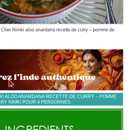
s Cher Nimki aloo anardana recette de curry – pomme de
MKI ALOO ANARDANA RECETTE DE CURRY – POMME
RRY NIMKI POUR 4 PERSONNES