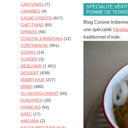
CANTONAIS
(7)
SPÉCIALITÉ VÉRI
CARAÏBES
(4)
POMME DE TERRE 
CASSE-CROÛTE
(817)
Blog Cuisine Indienn
CHETTINAD
(65)
une spécialité
Végéta
CHINOIS
(56)
traditionnel d’inde.
COASTAL KARNATAKA
(12)
CONTINENTAL
(991)
COORG
(14)
CORÉEN
(3)
DÉJEUNER
(1 452)
DESSERT
(639)
DIABÉTIQUE
(227)
DÎNER
(680)
DU MOYEN-ORIENT
(50)
EUROPÉEN
(20)
FRANÇAIS
(54)
GREC
(17)
HARYANA
(2)
HAUTE PROTÉINE NON