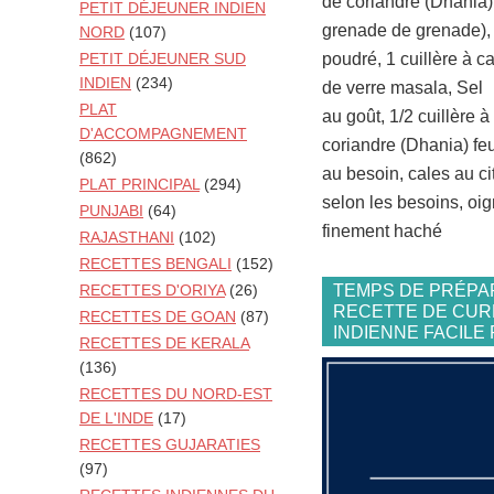
de coriandre (Dhania)
PETIT DÉJEUNER INDIEN
grenade de grenade), 1
NORD
(107)
poudré, 1 cuillère à ca
PETIT DÉJEUNER SUD
INDIEN
(234)
de verre masala, Sel
PLAT
au goût, 1/2 cuillère 
D'ACCOMPAGNEMENT
coriandre (Dhania) fe
(862)
au besoin, cales au ci
PLAT PRINCIPAL
(294)
selon les besoins, oi
PUNJABI
(64)
finement haché
RAJASTHANI
(102)
RECETTES BENGALI
(152)
TEMPS DE PRÉPAR
RECETTES D'ORIYA
(26)
RECETTE DE CUR
RECETTES DE GOAN
(87)
INDIENNE FACILE
RECETTES DE KERALA
(136)
RECETTES DU NORD-EST
DE L'INDE
(17)
RECETTES GUJARATIES
(97)