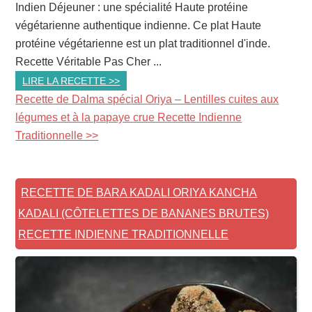
Indien Déjeuner : une spécialité Haute protéine
végétarienne authentique indienne. Ce plat Haute
protéine végétarienne est un plat traditionnel d'inde.
Recette Véritable Pas Cher ...
LIRE LA RECETTE >>
Recette de Dalma spécial Oriya – Lentilles cuites aux
légumes et à la papaye crue Recette Indienne
Traditionnelle >>
RECETTE DE BARA KADALI ORIYA KANCHA
KADALI (CÔTELETTES DE BANANES BRUTES)
RECETTE INDIENNE TRADITIONNELLE