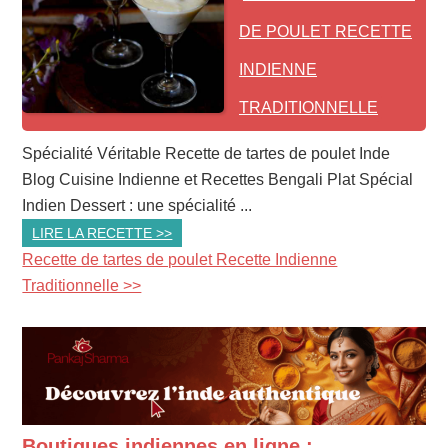
DE POULET RECETTE
INDIENNE
TRADITIONNELLE
Spécialité Véritable Recette de tartes de poulet Inde
Blog Cuisine Indienne et Recettes Bengali Plat Spécial
Indien Dessert : une spécialité ...
LIRE LA RECETTE >>
Recette de tartes de poulet Recette Indienne
Traditionnelle >>
Boutiques indiennes en ligne :
PRIMARY