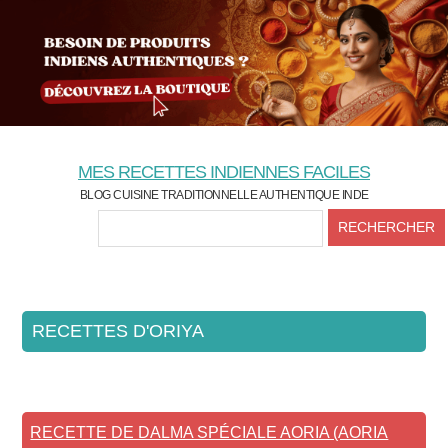
Skip
Skip
Skip
to
to
to
content
primary
secondary
sidebar
sidebar
MES RECETTES INDIENNES FACILES
BLOG CUISINE TRADITIONNELLE AUTHENTIQUE INDE
HEADER
RECHERCHER
RIGHT
RECETTES D'ORIYA
RECETTE DE DALMA SPÉCIALE AORIA (AORIA