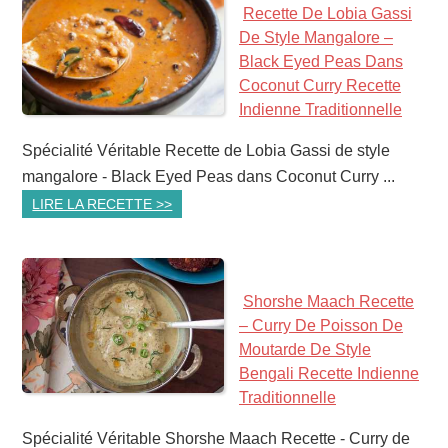
Recette De Lobia Gassi
De Style Mangalore –
Black Eyed Peas Dans
Coconut Curry Recette
Indienne Traditionnelle
Spécialité Véritable Recette de Lobia Gassi de style
mangalore - Black Eyed Peas dans Coconut Curry ...
LIRE LA RECETTE >>
Shorshe Maach Recette
– Curry De Poisson De
Moutarde De Style
Bengali Recette Indienne
Traditionnelle
Spécialité Véritable Shorshe Maach Recette - Curry de