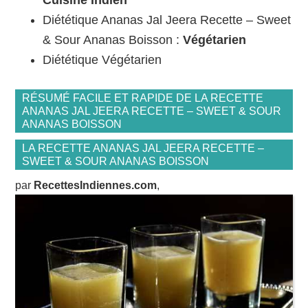
Diététique Ananas Jal Jeera Recette – Sweet
& Sour Ananas Boisson :
Végétarien
Diététique Végétarien
RÉSUMÉ FACILE ET RAPIDE DE LA RECETTE
ANANAS JAL JEERA RECETTE – SWEET & SOUR
ANANAS BOISSON
LA RECETTE ANANAS JAL JEERA RECETTE –
SWEET & SOUR ANANAS BOISSON
par
RecettesIndiennes.com
,