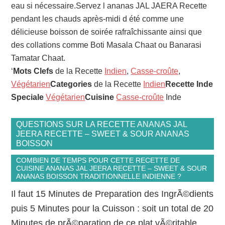
eau si nécessaire.Servez l ananas JAL JAERA Recette
pendant les chauds après-midi d été comme une
délicieuse boisson de soirée rafraîchissante ainsi que
des collations comme Boti Masala Chaat ou Banarasi
Tamatar Chaat.
‘
Mots Clefs
de la Recette
Indien
,
Casse-croûte
,
Végétarien
Categories
de la Recette
Indien
Recette Inde
Speciale
Végétarien
Cuisine
Casse-croûte
Inde
QUESTIONS SUR LA RECETTE ANANAS JAL
JEERA RECETTE – SWEET & SOUR ANANAS
BOISSON
COMBIEN DE TEMPS POUR CETTE RECETTE DE
CUISINE ANANAS JAL JEERA RECETTE – SWEET & SOUR
ANANAS BOISSON TRADITIONNELLE INDIENNE ?
Il faut 15 Minutes de Preparation des IngrÃ©dients
puis 5 Minutes pour la Cuisson : soit un total de 20
Minutes de prÃ©paration de ce plat vÃ©ritable