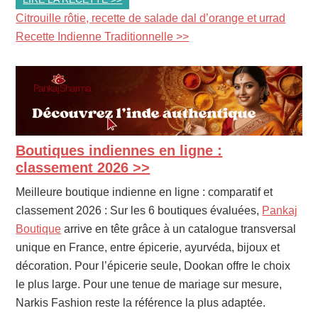
Citrouille rôtie, recette de salade dal d’orange et urrad
Recette Indienne Traditionnelle >>
Boutiques indiennes en ligne :
PRIMARY
SIDEBAR
classement 2026 >>
Meilleure boutique indienne en ligne : comparatif et
classement 2026 : Sur les 6 boutiques évaluées,
Pankaj
Boutique
arrive en tête grâce à un catalogue transversal
unique en France, entre épicerie, ayurvéda, bijoux et
décoration. Pour l’épicerie seule, Dookan offre le choix
le plus large. Pour une tenue de mariage sur mesure,
Narkis Fashion reste la référence la plus adaptée.