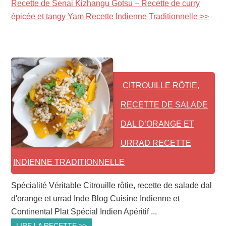
Recette de Senai Kizhangu Gotsu – Recette de curry
épicée et tangy Yam Recette Indienne Traditionnelle >>
CITROUILLE RÔTIE,
RECETTE DE SALADE
DAL D’ORANGE ET
URRAD RECETTE
INDIENNE TRADITIONNELLE
Spécialité Véritable Citrouille rôtie, recette de salade dal
d'orange et urrad Inde Blog Cuisine Indienne et
Continental Plat Spécial Indien Apéritif ...
LIRE LA RECETTE >>