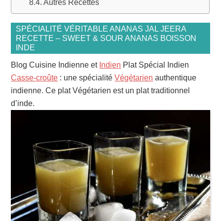
Autres Recettes
SPÉCIALITÉ VÉRITABLE ANANAS JAL JEERA
RECETTE – SWEET & SOUR ANANAS BOISSON
INDE
Blog Cuisine Indienne et
Indien
Plat Spécial Indien
Casse-croûte
: une spécialité
Végétarien
authentique
indienne. Ce plat Végétarien est un plat traditionnel
d’inde.