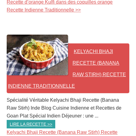
Recette d’orange Kulfi dans des coquilles orange
Recette Indienne Traditionnelle >>
KELYACHI BHAJI
RECETTE (BANANA
RAW STIRH) RECETTE
INDIENNE TRADITIONNELLE
Spécialité Véritable Kelyachi Bhaji Recette (Banana
Raw Stirh) Inde Blog Cuisine Indienne et Recettes de
Goan Plat Spécial Indien Déjeuner : une ...
LIRE LA RECETTE >>
Kelyachi Bhaji Recette (Banana Raw Stirh) Recette