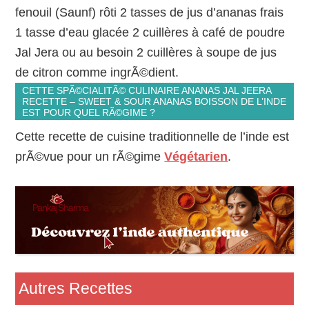
fenouil (Saunf) rôti 2 tasses de jus d’ananas frais
1 tasse d’eau glacée 2 cuillères à café de poudre
Jal Jera ou au besoin 2 cuillères à soupe de jus
de citron comme ingrÃ©dient.
CETTE SPÃ©CIALITÃ© CULINAIRE ANANAS JAL JEERA
RECETTE – SWEET & SOUR ANANAS BOISSON DE L’INDE
EST POUR QUEL RÃ©GIME ?
Cette recette de cuisine traditionnelle de l’inde est
prÃ©vue pour un rÃ©gime
Végétarien
.
Autres Recettes