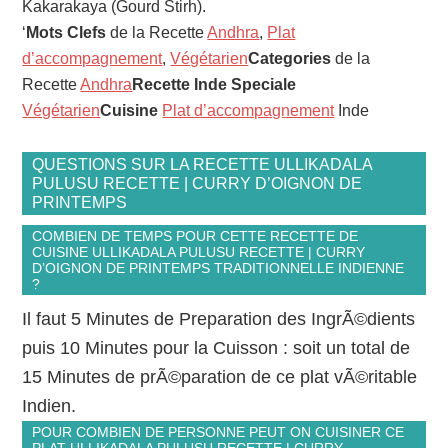
Kakarakaya (Gourd Stirh).
‘
Mots Clefs
de la Recette
Andhra
,
Plat
d’accompagnement
,
Végétarien
Categories
de la
Recette
Andhra
Recette Inde Speciale
Végétarien
Cuisine
Plat d’accompagnement
Inde
QUESTIONS SUR LA RECETTE ULLIKADALA
PULUSU RECETTE | CURRY D’OIGNON DE
PRINTEMPS
COMBIEN DE TEMPS POUR CETTE RECETTE DE
CUISINE ULLIKADALA PULUSU RECETTE | CURRY
D’OIGNON DE PRINTEMPS TRADITIONNELLE INDIENNE
?
Il faut 5 Minutes de Preparation des IngrÃ©dients
puis 10 Minutes pour la Cuisson : soit un total de
15 Minutes de prÃ©paration de ce plat vÃ©ritable
Indien.
POUR COMBIEN DE PERSONNE PEUT ON CUISINER CE
PLAT ULLIKADALA PULUSU RECETTE | CURRY