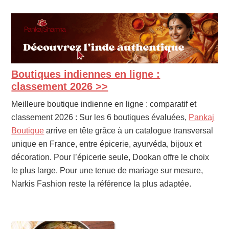
Boutiques indiennes en ligne :
PRIMARY
SIDEBAR
classement 2026 >>
Meilleure boutique indienne en ligne : comparatif et
classement 2026 : Sur les 6 boutiques évaluées,
Pankaj
Boutique
arrive en tête grâce à un catalogue transversal
unique en France, entre épicerie, ayurvéda, bijoux et
décoration. Pour l’épicerie seule, Dookan offre le choix
le plus large. Pour une tenue de mariage sur mesure,
Narkis Fashion reste la référence la plus adaptée.