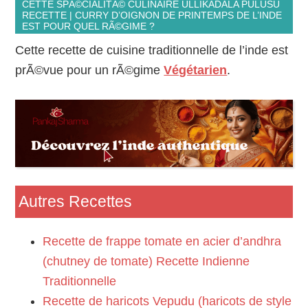
CETTE SPÃ©CIALITÃ© CULINAIRE ULLIKADALA PULUSU
RECETTE | CURRY D’OIGNON DE PRINTEMPS DE L’INDE
EST POUR QUEL RÃ©GIME ?
Cette recette de cuisine traditionnelle de l’inde est
prÃ©vue pour un rÃ©gime
Végétarien
.
Autres Recettes
Recette de frappe tomate en acier d’andhra
(chutney de tomate) Recette Indienne
Traditionnelle
Recette de haricots Vepudu (haricots de style