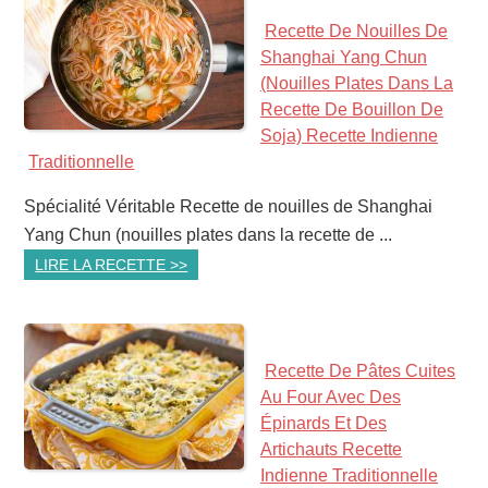
Recette De Nouilles De
Shanghai Yang Chun
(nouilles Plates Dans La
Recette De Bouillon De
Soja) Recette Indienne
Traditionnelle
Spécialité Véritable Recette de nouilles de Shanghai
Yang Chun (nouilles plates dans la recette de ...
LIRE LA RECETTE >>
Recette De Pâtes Cuites
Au Four Avec Des
Épinards Et Des
Artichauts Recette
Indienne Traditionnelle