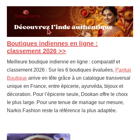
Boutiques indiennes en ligne :
PRIMARY
SIDEBAR
classement 2026 >>
Meilleure boutique indienne en ligne : comparatif et
classement 2026 : Sur les 6 boutiques évaluées,
Pankaj
Boutique
arrive en tête grâce à un catalogue transversal
unique en France, entre épicerie, ayurvéda, bijoux et
décoration. Pour l’épicerie seule, Dookan offre le choix
le plus large. Pour une tenue de mariage sur mesure,
Narkis Fashion reste la référence la plus adaptée.