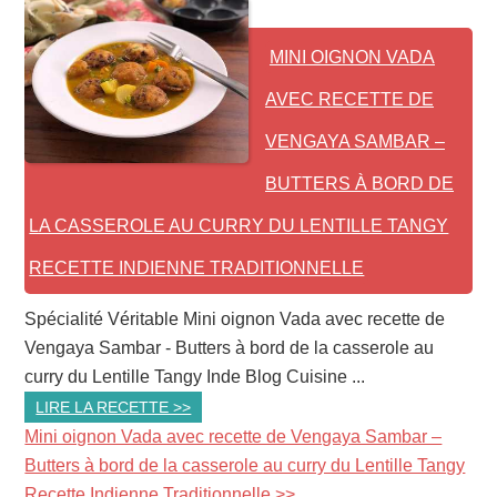
MINI OIGNON VADA
AVEC RECETTE DE
VENGAYA SAMBAR –
BUTTERS À BORD DE
LA CASSEROLE AU CURRY DU LENTILLE TANGY
RECETTE INDIENNE TRADITIONNELLE
Spécialité Véritable Mini oignon Vada avec recette de
Vengaya Sambar - Butters à bord de la casserole au
curry du Lentille Tangy Inde Blog Cuisine ...
LIRE LA RECETTE >>
Mini oignon Vada avec recette de Vengaya Sambar –
Butters à bord de la casserole au curry du Lentille Tangy
Recette Indienne Traditionnelle >>