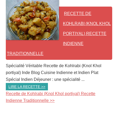
RECETTE DE
KOHLRABI (KNOL KHOL
PORTIYAL) RECETTE
INDIENNE
TRADITIONNELLE
Spécialité Véritable Recette de Kohlrabi (Knol Khol
portiyal) Inde Blog Cuisine Indienne et Indien Plat
Spécial Indien Déjeuner : une spécialité ...
LIRE LA RECETTE >>
Recette de Kohlrabi (Knol Khol portiyal) Recette
Indienne Traditionnelle >>