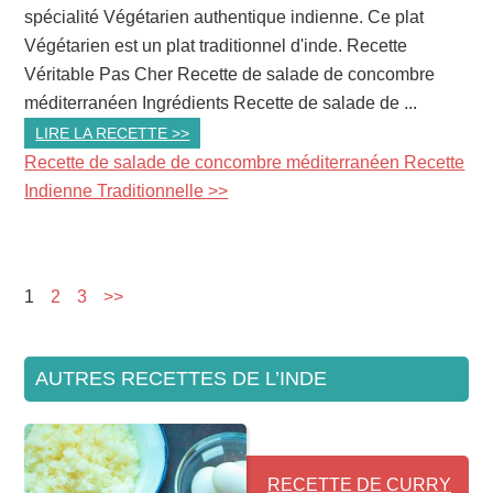
spécialité Végétarien authentique indienne. Ce plat
Végétarien est un plat traditionnel d'inde. Recette
Véritable Pas Cher Recette de salade de concombre
méditerranéen Ingrédients Recette de salade de ...
LIRE LA RECETTE >>
Recette de salade de concombre méditerranéen Recette
Indienne Traditionnelle >>
Page
1
Page
2
Page
3
>>
AUTRES RECETTES DE L’INDE
RECETTE DE CURRY