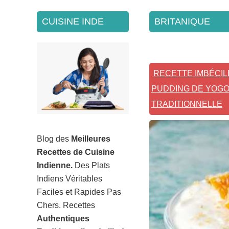
SECONDARY
CUISINE INDE
BRITANIQUE
SIDEBAR
RECETTE IMBÉCIL
PUDDING DE YOGO
TRADITIONNELLE
Blog des
Meilleures
Recettes de Cuisine
Indienne.
Des Plats
Indiens Véritables
Faciles et Rapides Pas
Chers. Recettes
Authentiques