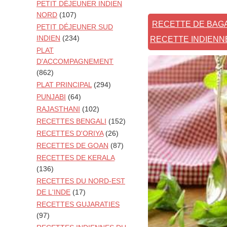
PETIT DÉJEUNER INDIEN
NORD
(107)
RECETTE DE BAGA
PETIT DÉJEUNER SUD
INDIEN
(234)
RECETTE INDIENN
PLAT
D'ACCOMPAGNEMENT
(862)
PLAT PRINCIPAL
(294)
PUNJABI
(64)
RAJASTHANI
(102)
RECETTES BENGALI
(152)
RECETTES D'ORIYA
(26)
RECETTES DE GOAN
(87)
RECETTES DE KERALA
(136)
RECETTES DU NORD-EST
DE L'INDE
(17)
RECETTES GUJARATIES
(97)