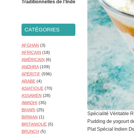
Traditionnelles de l’Inde
CATÉGORIES
AFGHAN
(3)
AFRICAIN
(18)
AMÉRICAIN
(6)
ANDHRA
(109)
APÉRITIF
(596)
ARABE
(4)
ASIATIQUE
(70)
ASSAMEN
(28)
AWADHI
(35)
BIHARI
(25)
Spécialité Véritable R
BIRMAN
(1)
Pudding de yogourt de
BRITANIQUE
(5)
Plat Spécial Indien D
BRUNCH
(5)