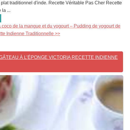
 plat traditionnel d'inde. Recette Véritable Pas Cher Recette
la ...
a coco de la mangue et du yogourt – Pudding de yogourt de
e Indienne Traditionnelle >>
 GÂTEAU À L’ÉPONGE VICTORIA RECETTE INDIENNE