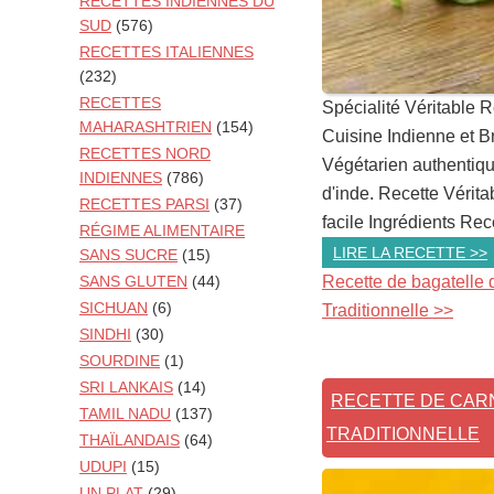
RECETTES INDIENNES DU
SUD
(576)
RECETTES ITALIENNES
(232)
RECETTES
Spécialité Véritable R
MAHARASHTRIEN
(154)
Cuisine Indienne et Br
RECETTES NORD
Végétarien authentique
INDIENNES
(786)
d'inde. Recette Vérita
RECETTES PARSI
(37)
facile Ingrédients Rece
RÉGIME ALIMENTAIRE
LIRE LA RECETTE >>
SANS SUCRE
(15)
Recette de bagatelle d
SANS GLUTEN
(44)
SICHUAN
(6)
Traditionnelle >>
SINDHI
(30)
SOURDINE
(1)
SRI LANKAIS
(14)
RECETTE DE CAR
TAMIL NADU
(137)
TRADITIONNELLE
THAÏLANDAIS
(64)
UDUPI
(15)
UN PLAT
(29)