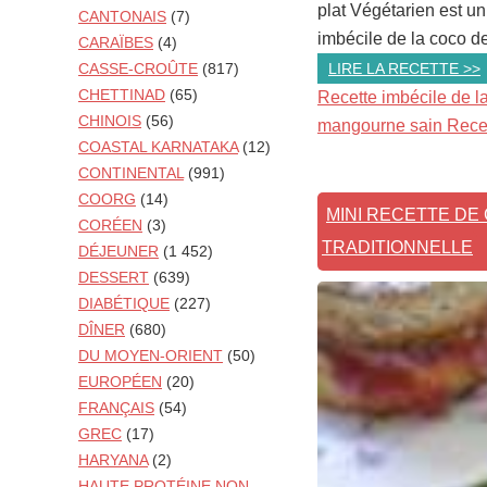
plat Végétarien est un
CANTONAIS
(7)
imbécile de la coco de 
CARAÏBES
(4)
LIRE LA RECETTE >>
CASSE-CROÛTE
(817)
CHETTINAD
(65)
Recette imbécile de l
CHINOIS
(56)
mangourne sain Recett
COASTAL KARNATAKA
(12)
CONTINENTAL
(991)
COORG
(14)
MINI RECETTE DE
CORÉEN
(3)
TRADITIONNELLE
DÉJEUNER
(1 452)
DESSERT
(639)
DIABÉTIQUE
(227)
DÎNER
(680)
DU MOYEN-ORIENT
(50)
EUROPÉEN
(20)
FRANÇAIS
(54)
GREC
(17)
HARYANA
(2)
HAUTE PROTÉINE NON