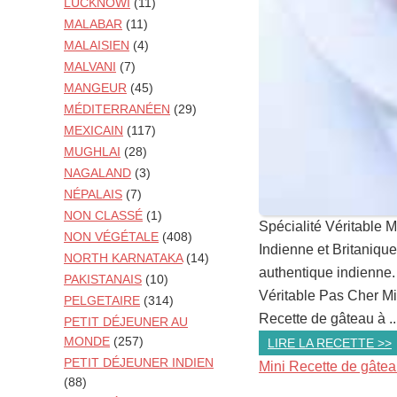
LUCKNOWI
(11)
MALABAR
(11)
MALAISIEN
(4)
MALVANI
(7)
MANGEUR
(45)
MÉDITERRANÉEN
(29)
MEXICAIN
(117)
MUGHLAI
(28)
NAGALAND
(3)
NÉPALAIS
(7)
NON CLASSÉ
(1)
Spécialité Véritable M
NON VÉGÉTALE
(408)
Indienne et Britanique
NORTH KARNATAKA
(14)
authentique indienne. 
PAKISTANAIS
(10)
Véritable Pas Cher Mi
PELGETAIRE
(314)
Recette de gâteau à ..
PETIT DÉJEUNER AU
MONDE
(257)
LIRE LA RECETTE >>
PETIT DÉJEUNER INDIEN
Mini Recette de gâtea
(88)