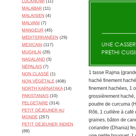
LUCKNOWI
(11)
MALABAR
(11)
MALAISIEN
(4)
MALVANI
(7)
MANGEUR
(45)
MÉDITERRANÉEN
(29)
MEXICAIN
(117)
MUGHLAI
(28)
NAGALAND
(3)
NÉPALAIS
(7)
1 tasse Rajma (grande
NON CLASSÉ
(1)
haché finement haché,
NON VÉGÉTALE
(408)
finement hachées, 1 
NORTH KARNATAKA
(14)
PAKISTANAIS
(10)
grossièrement haché, 
PELGETAIRE
(314)
poudre de curcuma (Hal
PETIT DÉJEUNER AU
Rôti, 1 cuillère à ca
MONDE
(257)
graines, bâton de cann
PETIT DÉJEUNER INDIEN
coriandre (Dhania) feu
(88)
une petite bouquet, 1 c