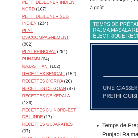
PETIT DÉJEUNER INDIEN
à goût
NORD
(107)
PETIT DÉJEUNER SUD
INDIEN
(234)
TEMPS DE PRÉPAR
RAJMA MASALA RE
PLAT
ÉLECTRIQUE RECE
D'ACCOMPAGNEMENT
(862)
PLAT PRINCIPAL
(294)
PUNJABI
(64)
RAJASTHANI
(102)
RECETTES BENGALI
(152)
RECETTES D'ORIYA
(26)
RECETTES DE GOAN
(87)
RECETTES DE KERALA
(136)
RECETTES DU NORD-EST
DE L'INDE
(17)
RECETTES GUJARATIES
Temps de Prép
(97)
Punjabi Rajma 