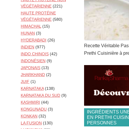
VÉGÉTARIENNE
(221)
HAUTE PROTÉINE
VÉGÉTARIENNE
(580)
HIMACHAL
(15)
HUNAN
(3)
HYDERABADI
(26)
Recette Véritable Pa
INDIEN
(977)
Prethi Cuisinière à pr
INDO CHINOIS
(42)
INDONÉSIEN
(9)
JAPONAIS
(13)
JHARKHAND
(2)
JUIF
(1)
KARNATAKA
(138)
KARNATAKA DU SUD
(9)
KASHMIRI
(44)
KONGUNADU
(3)
INGRÉDIENTS UN
KONKAN
(32)
EN PRETHI CUISI
PERSONNES
LA FUSION
(130)