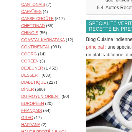
CANTONAIS
(7)
Autres Rece
CARAÏBES
(4)
CASSE-CROÛTE
(817)
SPÉCIALITÉ VÉRI
CHETTINAD
(65)
RECETTE EN PRET
CHINOIS
(56)
Blog Cuisine Indienn
COASTAL KARNATAKA
(12)
principal
: une spécial
CONTINENTAL
(991)
COORG
(14)
un plat traditionnel d’
CORÉEN
(3)
DÉJEUNER
(1 452)
DESSERT
(639)
DIABÉTIQUE
(227)
DÎNER
(680)
DU MOYEN-ORIENT
(50)
EUROPÉEN
(20)
FRANÇAIS
(54)
GREC
(17)
HARYANA
(2)
HAUTE PROTÉINE NON