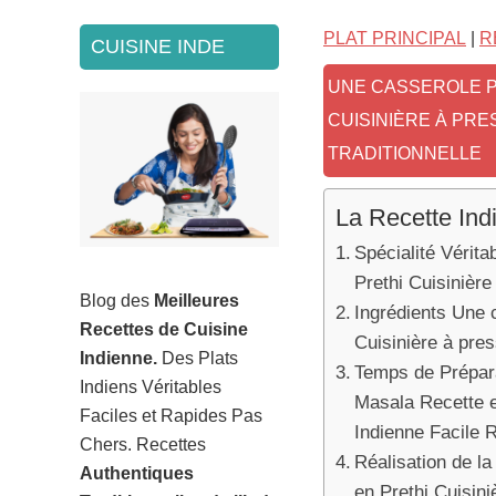
SECONDARY
PLAT PRINCIPAL
|
R
CUISINE INDE
SIDEBAR
UNE CASSEROLE P
CUISINIÈRE À PR
TRADITIONNELLE
La Recette Ind
Spécialité Vérit
Prethi Cuisinière
Blog des
Meilleures
Ingrédients Une 
Recettes de Cuisine
Cuisinière à pre
Indienne.
Des Plats
Temps de Prépara
Indiens Véritables
Masala Recette e
Faciles et Rapides Pas
Indienne Facile 
Chers. Recettes
Réalisation de l
Authentiques
en Prethi Cuisini