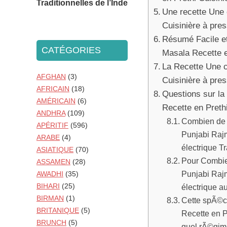
Traditionnelles de l’Inde
Une recette Une 
Cuisinière à pres
Résumé Facile et
CATÉGORIES
Masala Recette e
La Recette Une c
AFGHAN
(3)
Cuisinière à pres
AFRICAIN
(18)
Questions sur l
AMÉRICAIN
(6)
Recette en Prethi
ANDHRA
(109)
Combien de 
APÉRITIF
(596)
Punjabi Rajm
ARABE
(4)
électrique T
ASIATIQUE
(70)
Pour Combie
ASSAMEN
(28)
Punjabi Rajm
AWADHI
(35)
BIHARI
(25)
électrique a
BIRMAN
(1)
Cette spÃ©c
BRITANIQUE
(5)
Recette en Pr
BRUNCH
(5)
quel rÃ©gim