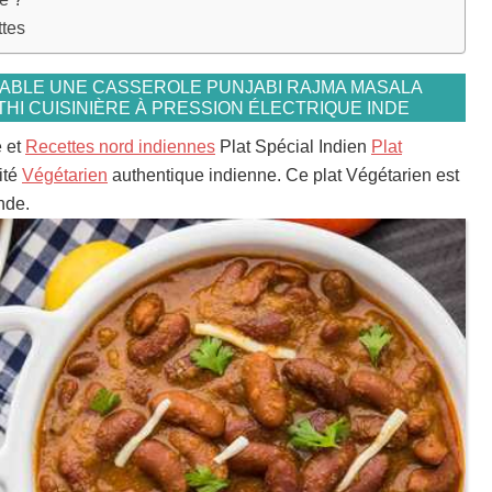
ttes
TABLE UNE CASSEROLE PUNJABI RAJMA MASALA
HI CUISINIÈRE À PRESSION ÉLECTRIQUE INDE
e et
Recettes nord indiennes
Plat Spécial Indien
Plat
ité
Végétarien
authentique indienne. Ce plat Végétarien est
inde.