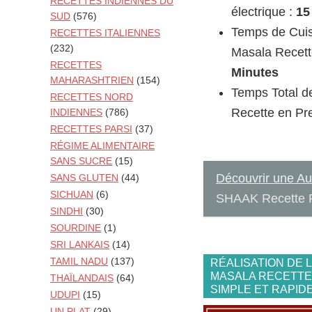
RECETTES INDIENNES DU
électrique :
15
SUD
(576)
Temps de Cuis
RECETTES ITALIENNES
(232)
Masala Recette
RECETTES
Minutes
MAHARASHTRIEN
(154)
Temps Total d
RECETTES NORD
Recette en Pre
INDIENNES
(786)
RECETTES PARSI
(37)
RÉGIME ALIMENTAIRE
SANS SUCRE
(15)
Découvrir une Au
SANS GLUTEN
(44)
SICHUAN
(6)
SHAAK Recette Re
SINDHI
(30)
SOURDINE
(1)
SRI LANKAIS
(14)
TAMIL NADU
(137)
RÉALISATION DE 
MASALA RECETTE 
THAÏLANDAIS
(64)
SIMPLE ET RAPID
UDUPI
(15)
UN PLAT
(29)