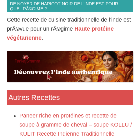
DE NOYER DE HARICOT NOIR DE L’INDE EST POUR
QUEL RÃ©GIME ?
Cette recette de cuisine traditionnelle de l’inde est
prÃ©vue pour un rÃ©gime
Haute protéine
végétarienne
.
Autres Recettes
Paneer riche en protéines et recette de
soupe à gramme de cheval – soupe KOLLU /
KULIT Recette Indienne Traditionnelle