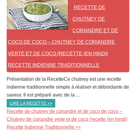
RECETTE DE
CHUTNEY DE
CORIANDRE ET DE
COCO DE COCO – CHUTNEY DE CORIANDRE
VERTE ET DE COCO (RECETTE (EN HINDI)
RECETTE INDIENNE TRADITIONNELLE
Présentation de la RecetteCe chutney est une recette
indienne traditionnelle simple à réaliser et débordante de
saveur. Il est préparé avec de la ...
LIRE LA RECETTE >>
Recette de chutney de coriandre et de coco de coco –
Chutney de coriandre verte et de coco (recette (en hindi)
Recette Indienne Traditionnelle >>