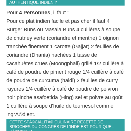
AUTHENTIQUE INDIEN ?
Pour
4 Personnes
, il faut :
Pour ce plat indien facile et pas cher il faut 4
Burger Buns ou Masala Buns 4 cuillères à soupe
de chutney verte (coriandre et menthe) 1 oignon
tranchée finement 1 carotte (Gajjar) 2 feuilles de
coriandre (Dhania) hachées 1 tasse de
cacahuètes crues (Moongphali) grillé 1/2 cuillère à
café de poudre de piment rouge 1/4 cuillère à café
de poudre de curcuma (haldi) 2 feuilles de curry
rayures 1/4 cuillère à café de poudre de poivron
noir pinche asafoetida (Hing) sel et poivre au goût
1 cuillère à soupe d’huile de tournesol comme
ingrÃ©dient.
CETTE SPÃ©CIALITÃ© CULINAIRE RECETTE DE
BRIOCHES DU CONGRÈS DE L’INDE EST POUR QUEL