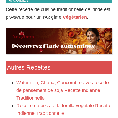
RÃ©GIME ?
Cette recette de cuisine traditionnelle de l’inde est
prÃ©vue pour un rÃ©gime
Végétarien
.
Autres Recettes
Watermon, Chena, Concombre avec recette
de pansement de soja Recette Indienne
Traditionnelle
Recette de pizza à la tortilla végétale Recette
Indienne Traditionnelle