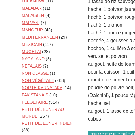
LUCKNOWI
(11)
1 tasse de riz sauvag
MALABAR
(11)
haché, 1 poivron jau
MALAISIEN
(4)
haché, 1 poivron rou
MALVANI
(7)
haché, 1 oignon
MANGEUR
(45)
haché, 1 pouce ging
MÉDITERRANÉEN
(29)
hachée, 4 gousses d’a
MEXICAIN
(117)
hachée, 1 cuillère à 
MUGHLAI
(28)
vert, sel et poivron
NAGALAND
(3)
au goût, huile de tour
NÉPALAIS
(7)
pour la cuisson, 1 cui
NON CLASSÉ
(1)
(poudre de piment roug
NON VÉGÉTALE
(408)
poudre de poivre noir,
NORTH KARNATAKA
(14)
PAKISTANAIS
(10)
(Dalchini), 1 pouce râ
PELGETAIRE
(314)
haché, sel
PETIT DÉJEUNER AU
au goût, 1 tasse de to
MONDE
(257)
cubes
PETIT DÉJEUNER INDIEN
(88)