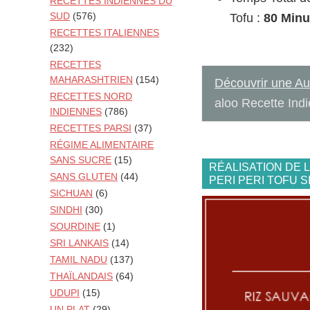
RECETTES INDIENNES DU
SUD
(576)
Tofu :
80 Minu
RECETTES ITALIENNES
(232)
RECETTES
MAHARASHTRIEN
(154)
Découvrir une Au
RECETTES NORD
aloo Recette Indi
INDIENNES
(786)
RECETTES PARSI
(37)
RÉGIME ALIMENTAIRE
SANS SUCRE
(15)
RÉALISATION DE 
SANS GLUTEN
(44)
PERI PERI TOFU S
SICHUAN
(6)
SINDHI
(30)
SOURDINE
(1)
SRI LANKAIS
(14)
TAMIL NADU
(137)
THAÏLANDAIS
(64)
UDUPI
(15)
UN PLAT
(29)