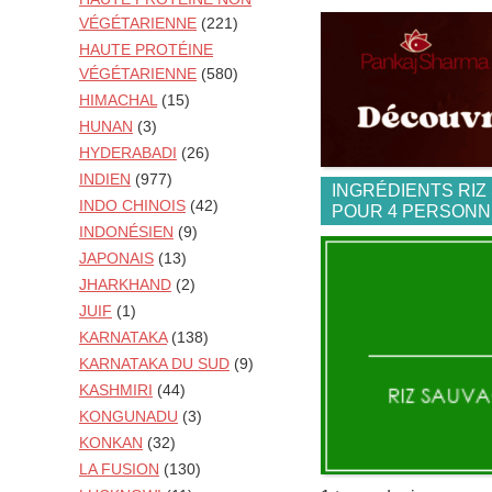
VÉGÉTARIENNE
(221)
HAUTE PROTÉINE
VÉGÉTARIENNE
(580)
HIMACHAL
(15)
HUNAN
(3)
HYDERABADI
(26)
INDIEN
(977)
INGRÉDIENTS RIZ
INDO CHINOIS
(42)
POUR 4 PERSON
INDONÉSIEN
(9)
JAPONAIS
(13)
JHARKHAND
(2)
JUIF
(1)
KARNATAKA
(138)
KARNATAKA DU SUD
(9)
KASHMIRI
(44)
KONGUNADU
(3)
KONKAN
(32)
LA FUSION
(130)