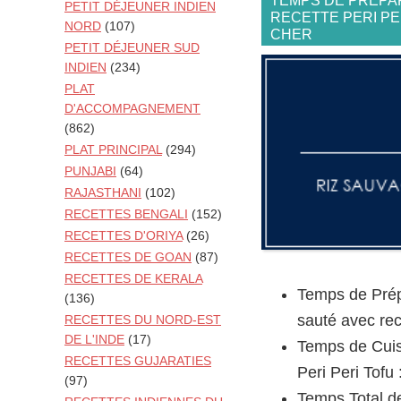
TEMPS DE PRÉPAR
PETIT DÉJEUNER INDIEN
RECETTE PERI PE
NORD
(107)
CHER
PETIT DÉJEUNER SUD
INDIEN
(234)
PLAT
D'ACCOMPAGNEMENT
(862)
PLAT PRINCIPAL
(294)
PUNJABI
(64)
RAJASTHANI
(102)
RECETTES BENGALI
(152)
RECETTES D'ORIYA
(26)
RECETTES DE GOAN
(87)
RECETTES DE KERALA
Temps de Prép
(136)
sauté avec rec
RECETTES DU NORD-EST
DE L'INDE
(17)
Temps de Cuis
RECETTES GUJARATIES
Peri Peri Tofu 
(97)
Temps Total de