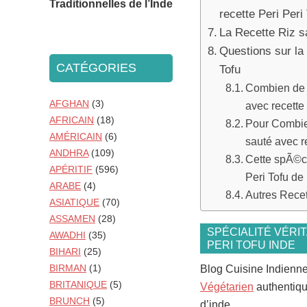
Traditionnelles de l’Inde
recette Peri Peri
La Recette Riz s
Questions sur la
CATÉGORIES
Tofu
Combien de 
AFGHAN
(3)
avec recette 
AFRICAIN
(18)
Pour Combie
AMÉRICAIN
(6)
sauté avec r
ANDHRA
(109)
Cette spÃ©ci
APÉRITIF
(596)
Peri Tofu de
ARABE
(4)
Autres Rece
ASIATIQUE
(70)
ASSAMEN
(28)
SPÉCIALITÉ VÉRI
AWADHI
(35)
PERI TOFU INDE
BIHARI
(25)
BIRMAN
(1)
Blog Cuisine Indienn
BRITANIQUE
(5)
Végétarien
authentique
BRUNCH
(5)
d’inde.