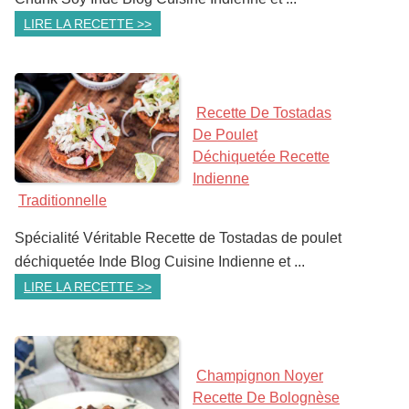
LIRE LA RECETTE >>
Recette De Tostadas
De Poulet
Déchiquetée Recette
Indienne
Traditionnelle
Spécialité Véritable Recette de Tostadas de poulet
déchiquetée Inde Blog Cuisine Indienne et ...
LIRE LA RECETTE >>
Champignon Noyer
Recette De Bolognèse