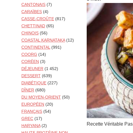
CANTONAIS
(7)
CARAÏBES
(4)
CASSE-CROÛTE
(817)
CHETTINAD
(65)
CHINOIS
(56)
COASTAL KARNATAKA
(12)
CONTINENTAL
(991)
COORG
(14)
CORÉEN
(3)
DÉJEUNER
(1 452)
DESSERT
(639)
DIABÉTIQUE
(227)
DÎNER
(680)
DU MOYEN-ORIENT
(50)
EUROPÉEN
(20)
FRANÇAIS
(54)
GREC
(17)
Recette Véritable Pas
HARYANA
(2)
HAUTE PROTÉINE NON