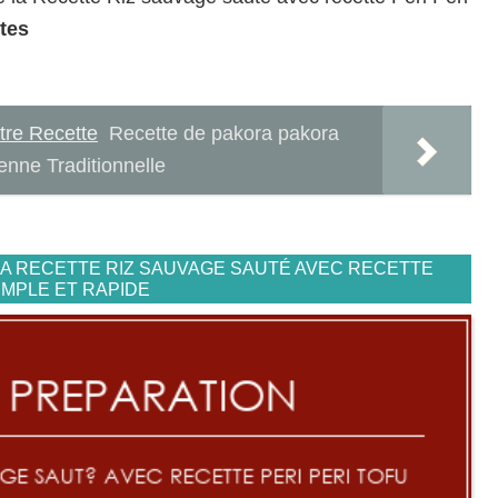
tes
tre Recette
Recette de pakora pakora
enne Traditionnelle
LA RECETTE RIZ SAUVAGE SAUTÉ AVEC RECETTE
IMPLE ET RAPIDE