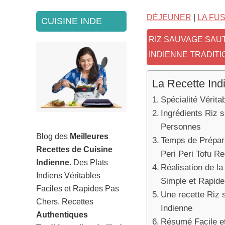
SECONDARY
DÉJEUNER
|
LA FU
CUISINE INDE
SIDEBAR
RIZ SAUVAGE SAU
INDIENNE TRADIT
La Recette Ind
Spécialité Vérita
Ingrédients Riz 
Personnes
Blog des
Meilleures
Temps de Prépara
Recettes de Cuisine
Peri Peri Tofu R
Indienne.
Des Plats
Réalisation de la
Indiens Véritables
Simple et Rapide
Faciles et Rapides Pas
Une recette Riz 
Chers. Recettes
Indienne
Authentiques
Résumé Facile et