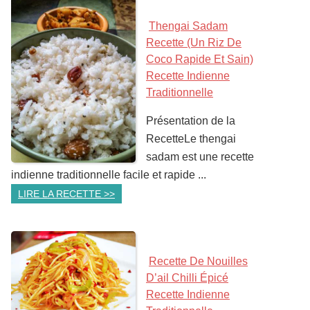
Thengai Sadam
Recette (un Riz De
Coco Rapide Et Sain)
Recette Indienne
Traditionnelle
Présentation de la
RecetteLe thengai
sadam est une recette
indienne traditionnelle facile et rapide ...
LIRE LA RECETTE >>
Recette De Nouilles
D’ail Chilli Épicé
Recette Indienne